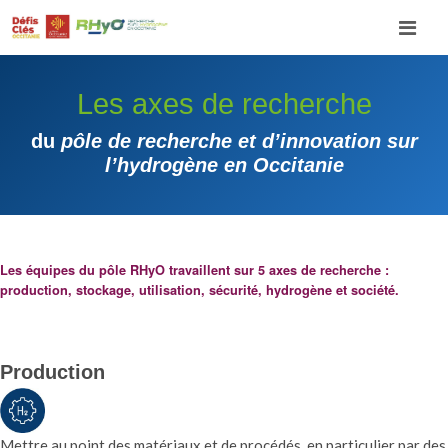
Skip to content
Les axes de recherche
Search for:
SEARCH
du
pôle de recherche et d’innovation sur
l’hydrogène en Occitanie
Les équipes du pôle RHyO travaillent sur 5 axes de recherche :
production, stockage, utilisation, sécurité, hydrogène et société.
Production
Mettre au point des matériaux et de procédés, en particulier par des