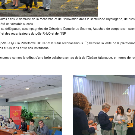
tenaires dans le domaine de la recherche et de l’innovation dans le secteur de l’hydrogène, de pr
 été un véritable succès !
t sa délégation, accompagnées de Géraldine Dantelle-Le Scornet, Attachée de coopération scie
et des organisateurs du pôle RHyO et de l’INP.
pôle RHyO, la Plateforme H2 INP et le futur Technocampus. Également, la visite de la plateform
 futurs liens entre ces institutions.
rencontre comme le début d’une belle collaboration au-delà de l’Océan Atlantique, en terme de re