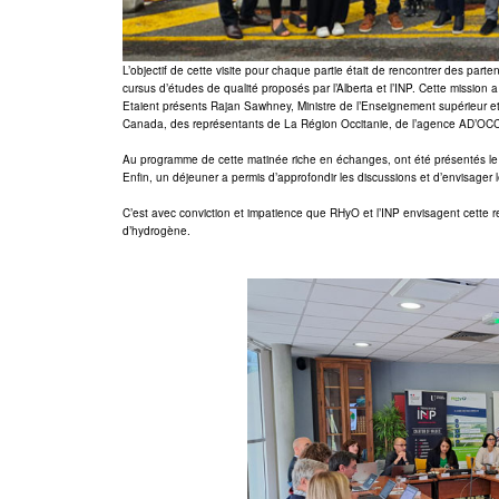
L’objectif de cette visite pour chaque partie était de rencontrer des par
cursus d’études de qualité proposés par l’Alberta et l’INP. Cette mission a
Etaient présents Rajan Sawhney, Ministre de l’Enseignement supérieur e
Canada, des représentants de La Région Occitanie, de l’agence AD’OCC 
Au programme de cette matinée riche en échanges, ont été présentés le 
Enfin, un déjeuner a permis d’approfondir les discussions et d’envisager les
C’est avec conviction et impatience que RHyO et l’INP envisagent cette 
d’hydrogène.