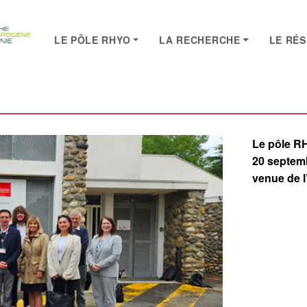
LE PÔLE RHYO
LA RECHERCHE
LE RÉ
SEARCH
Le pôle RH
20 septemb
venue de l